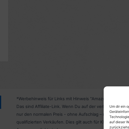
*Werbehinweis für Links mit Hinweis "Amazon-Werbelink
Das sind Affiliate-Link. Wenn Du auf der verlinkten Websi
Um dir ein 
Geräteinfor
nur den normalen Preis - ohne Aufschlag – und unterstü
Technologie
qualifizierten Verkäufen. Dies gilt auch für Klicks/Tipps a
auf dieser W
zurückziehs