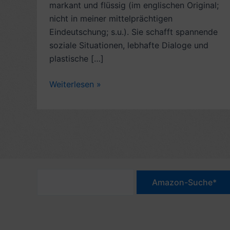
markant und flüssig (im englischen Original;
nicht in meiner mittelprächtigen
Eindeutschung; s.u.). Sie schafft spannende
soziale Situationen, lebhafte Dialoge und
plastische […]
Kritik
Weiterlesen »
Roman
und
2
Verfilmungen:
Überredung,
von
Jane
Austen
(1817,
engl.