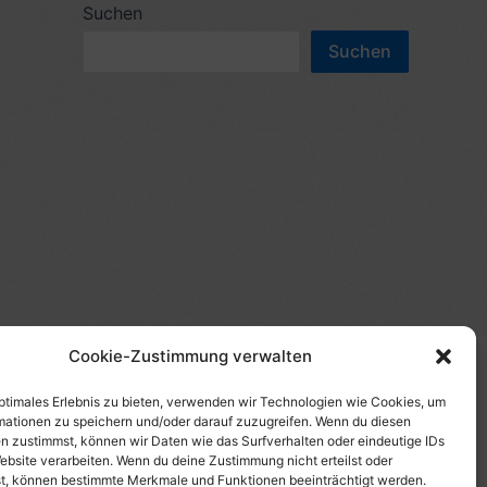
c
Suchen
n
h
Suchen
n
e
a
n
c
n
h
a
:
c
h
:
Cookie-Zustimmung verwalten
(s)", "Amazon-Suche" und/oder mit Sternchen (*):
te etwas kaufst, erhalte ich eine Provision. Du zahlst
optimales Erlebnis zu bieten, verwenden wir Technologien wie Cookies, um
mationen zu speichern und/oder darauf zuzugreifen. Wenn du diesen
tzt diese Seite. Als Amazon-Partner verdiene ich an
n zustimmst, können wir Daten wie das Surfverhalten oder eindeutige IDs
uf Produktbilder, die mit einer Händler-Seite wie
ebsite verarbeiten. Wenn du deine Zustimmung nicht erteilst oder
t, können bestimmte Merkmale und Funktionen beeinträchtigt werden.