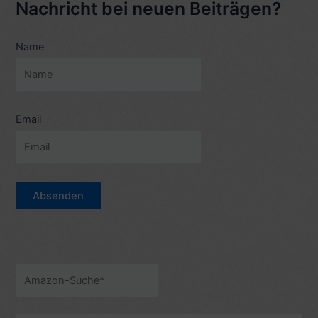
Nachricht bei neuen Beiträgen?
Bhi
Do
Name
Yaaro
(1983)
–
7
Sterne
Email
–
mit
Video