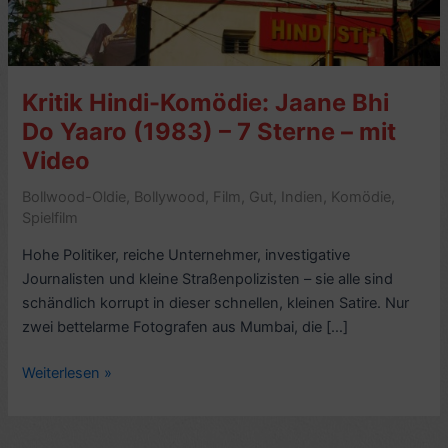
Kritik Hindi-Komödie: Jaane Bhi
Do Yaaro (1983) – 7 Sterne – mit
Video
Bollwood-Oldie
,
Bollywood
,
Film
,
Gut
,
Indien
,
Komödie
,
Spielfilm
Hohe Politiker, reiche Unternehmer, investigative
Journalisten und kleine Straßenpolizisten – sie alle sind
schändlich korrupt in dieser schnellen, kleinen Satire. Nur
zwei bettelarme Fotografen aus Mumbai, die […]
Kritik
Weiterlesen »
Hindi-
Komödie:
Jaane