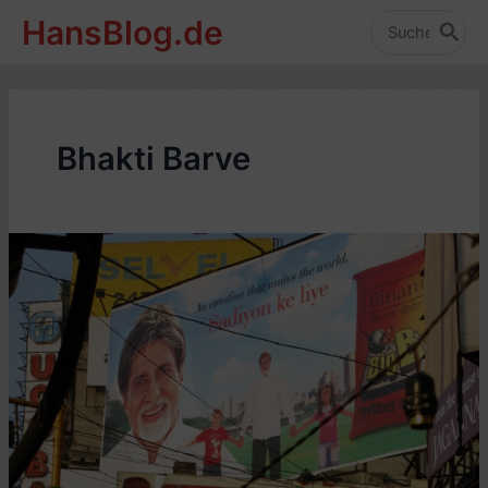
Zum
HansBlog.de
Inhalt
Search
for:
springen
Bhakti Barve