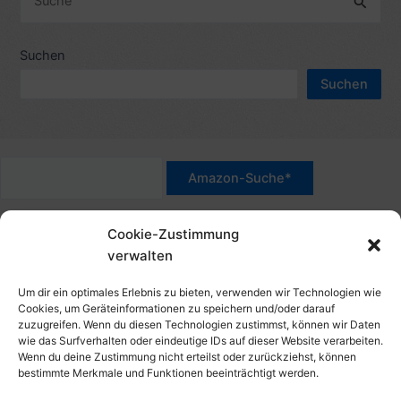
h
u
e
c
Suchen
n
h
n
Suchen
e
a
n
c
n
h
a
:
c
*Werbehinweis für Links mit Hinweis "Amazon-Werbelink(s)",
h
Cookie-Zustimmung
"Amazon-Suche" und/oder mit Sternchen (*): Das sind Affiliate-
:
verwalten
Link. Wenn Du auf der verlinkten Website etwas kaufst, erhalte
ich eine Provision. Du zahlst nur den normalen Preis - ohne
Um dir ein optimales Erlebnis zu bieten, verwenden wir Technologien wie
Aufschlag – und unterstützt diese Seite. Als Amazon-Partner
Cookies, um Geräteinformationen zu speichern und/oder darauf
zuzugreifen. Wenn du diesen Technologien zustimmst, können wir Daten
verdiene ich an qualifizierten Verkäufen. Dies gilt auch für
wie das Surfverhalten oder eindeutige IDs auf dieser Website verarbeiten.
Klicks/Tipps auf Produktbilder, die mit einer Händler-Seite wie
Wenn du deine Zustimmung nicht erteilst oder zurückziehst, können
Amazon verlinkt sind.
bestimmte Merkmale und Funktionen beeinträchtigt werden.