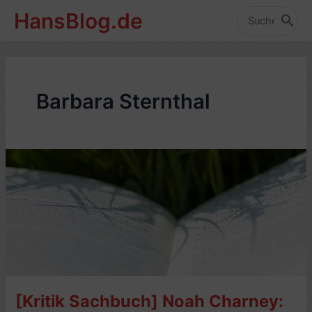
Zum
HansBlog.de
Inhalt
Search
for:
springen
Barbara Sternthal
[Kritik Sachbuch] Noah Charney: