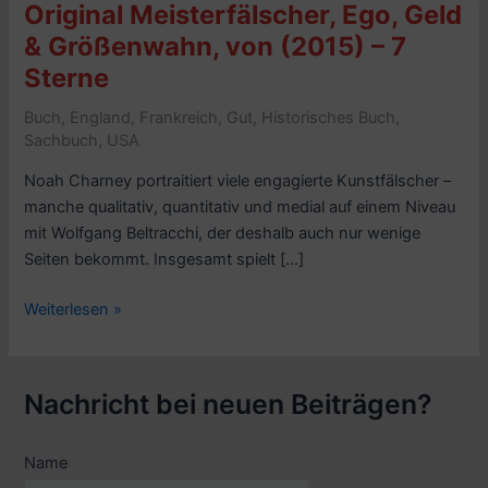
Original Meisterfälscher, Ego, Geld
& Größenwahn, von (2015) – 7
Sterne
Buch
,
England
,
Frankreich
,
Gut
,
Historisches Buch
,
Sachbuch
,
USA
Noah Charney portraitiert viele engagierte Kunstfälscher –
manche qualitativ, quantitativ und medial auf einem Niveau
mit Wolfgang Beltracchi, der deshalb auch nur wenige
Seiten bekommt. Insgesamt spielt […]
[Kritik
Weiterlesen »
Sachbuch]
Noah
Charney:
Nachricht bei neuen Beiträgen?
Original
Meisterfälscher,
Name
Ego,