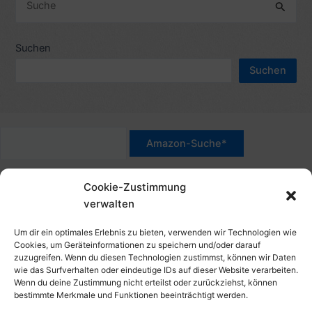
h
u
e
c
Suchen
n
h
n
Suchen
e
a
n
c
n
h
a
:
c
*Werbehinweis für Links mit Hinweis "Amazon-Werbelink(s)",
h
Cookie-Zustimmung
"Amazon-Suche" und/oder mit Sternchen (*): Das sind Affiliate-
:
verwalten
Link. Wenn Du auf der verlinkten Website etwas kaufst, erhalte
ich eine Provision. Du zahlst nur den normalen Preis - ohne
Um dir ein optimales Erlebnis zu bieten, verwenden wir Technologien wie
Aufschlag – und unterstützt diese Seite. Als Amazon-Partner
Cookies, um Geräteinformationen zu speichern und/oder darauf
zuzugreifen. Wenn du diesen Technologien zustimmst, können wir Daten
verdiene ich an qualifizierten Verkäufen. Dies gilt auch für
wie das Surfverhalten oder eindeutige IDs auf dieser Website verarbeiten.
Klicks/Tipps auf Produktbilder, die mit einer Händler-Seite wie
Wenn du deine Zustimmung nicht erteilst oder zurückziehst, können
Amazon verlinkt sind.
bestimmte Merkmale und Funktionen beeinträchtigt werden.