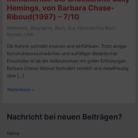
Hemings, von Barbara Chase-
Riboud(1997) – 7/10
Belletristik
,
Biographie
,
Buch
,
Gut
,
Historisches Buch
,
Roman
,
USA
Die Autorin schreibt intensiv und einfühlsam. Trotz einiger
Konstruktionsschwächen und auffälliger didaktischer
Einschübe ist es ein Vollblutroman mit guten Erfindungen.
Barbara Chase-Riboud formuliert sinnlich und detailfreudig
über […]
Romankritik:
Weiterlesen »
Die
unbekannte
Sally
Nachricht bei neuen Beiträgen?
Hemings,
von
Name
Barbara