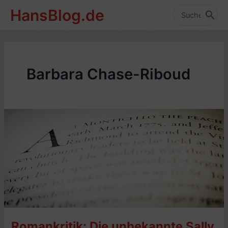
Zum
HansBlog.de
Inhalt
Search
for:
springen
Barbara Chase-Riboud
Romankritik: Die unbekannte Sally