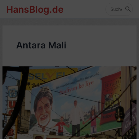
Zum
HansBlog.de
Inhalt
Search
for:
springen
Antara Mali