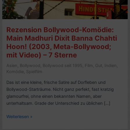
Rezension Bollywood-Komödie:
Main Madhuri Dixit Banna Chahti
Hoon! (2003, Meta-Bollywood;
mit Video) – 7 Sterne
Asien
,
Bollywood
,
Bollywood seit 1995
,
Film
,
Gut
,
Indien
,
Komödie
,
Spielfilm
Das ist eine kleine, frische Satire auf Dorfleben und
Bollywood-Starträume. Nicht ganz perfekt, fast kratzig
glamourfrei, ohne einen bekannten Namen, aber
unterhaltsam. Grade der Unterschied zu üblichen […]
Rezension
Weiterlesen »
Bollywood-