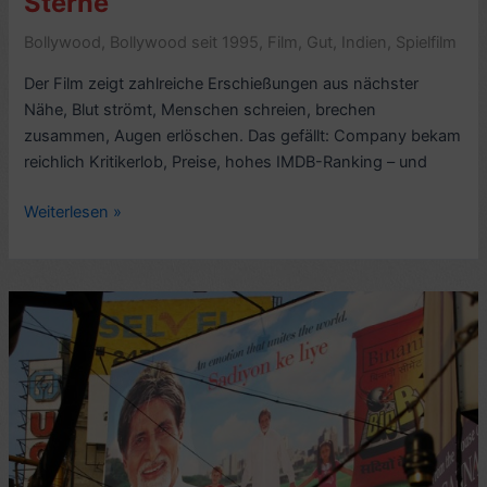
Sterne
Bollywood
,
Bollywood seit 1995
,
Film
,
Gut
,
Indien
,
Spielfilm
Der Film zeigt zahlreiche Erschießungen aus nächster
Nähe, Blut strömt, Menschen schreien, brechen
zusammen, Augen erlöschen. Das gefällt: Company bekam
reichlich Kritikerlob, Preise, hohes IMDB-Ranking – und
Rezension
Weiterlesen »
Bollywood-
Mord-
Krimi:
Company
(2002,
mit
Ajay
Devgn,
Vivek
Oberoi;