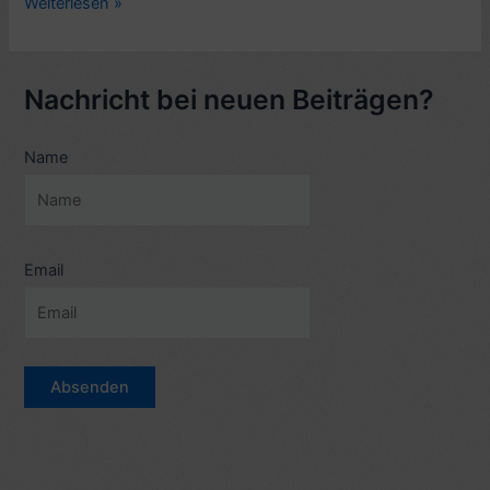
Bollywood-
Weiterlesen »
Tanzfilm:
Naach
(2004,
Nachricht bei neuen Beiträgen?
mit
Abhishek
Name
Bachchan)
–
3
Songs
–
Email
5
Sterne