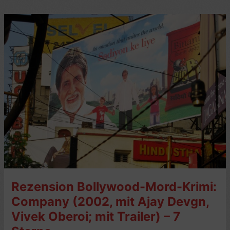
Komödie:
Main
Madhuri
Dixit
Banna
Chahti
Hoon!
(2003,
Meta-
Bollywood;
mit
Video)
–
7
Sterne
Rezension Bollywood-Mord-Krimi:
Company (2002, mit Ajay Devgn,
Vivek Oberoi; mit Trailer) – 7