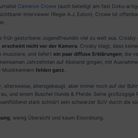
urnalist
Cameron Crowe
(auch beteiligt am fast Doku-arti
ichtbarer Interviewer (Regie A.J. Eaton). Crowe ist offenb
ar.
 früh gestorbene Jugendfreundin viel zu weit aus. Crosby da
t
erscheint nicht vor der Kamera
. Crosby klagt, dass kein
 musiziere, und liefert
ein paar diffuse Erklärungen
; die 
meinsamen Jahrzehnten auf Abstand gingen, mit Ausnahme
d Musikkennern
fehlen ganz
.
r
, altersweise, altersgebeugt, aber immer noch auf der Büh
 Frau, und einem Buschel Hunde & Pferde. Seine großzügige 
uenflößend stark schnürt sein schwarzer SUV durch die süd
igung
, wenig Übersicht und kaum Einordnung.