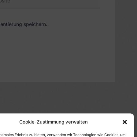
ntierung speichern.
Cookie-Zustimmung verwalten
(s)", "Amazon-Suche" und/oder mit Sternchen (*):
te etwas kaufst, erhalte ich eine Provision. Du zahlst
optimales Erlebnis zu bieten, verwenden wir Technologien wie Cookies, um