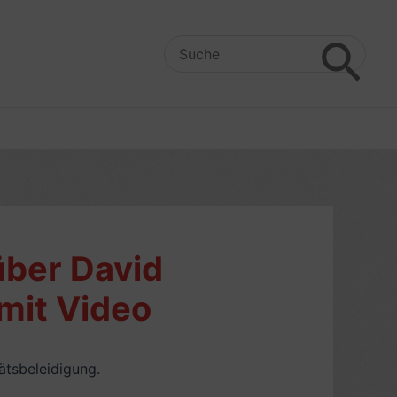
Search
for:
über David
mit Video
tätsbeleidigung.