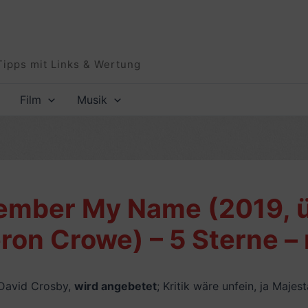
Tipps mit Links & Wertung
Film
Musik
ember My Name (2019, 
ron Crowe) – 5 Sterne – 
r David Crosby,
wird angebetet
; Kritik wäre unfein, ja Majes