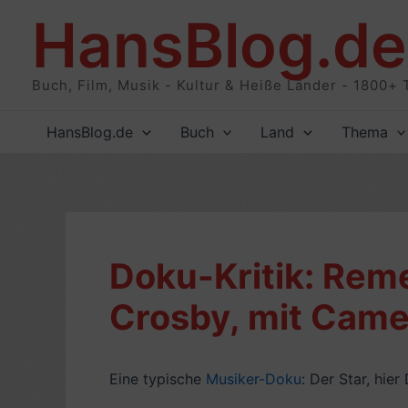
Zum
HansBlog.de
Inhalt
springen
Buch, Film, Musik - Kultur & Heiße Länder - 1800+ 
HansBlog.de
Buch
Land
Thema
Doku-Kritik: Rem
Crosby, mit Came
Eine typische
Musiker-Doku
: Der Star, hie