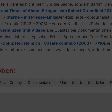
en. Teils geht es nicht mehr um die Sache, sondern darum, de
fe and Times of Ahmet Ertegun, von Robert Greenfield 201
 – 7 Sterne – mit Presse-Links
Der etablierte Popjournalist
Ertegün (1923 – 2006) – von der Kindheit als Sohn des tür
 verhunzen (mit Videos)
Die Qualität bei Dokumentationen
 eine Liste der typischen Fehler: Sprecher und Text: Text k
-Doku: Heirate mich – Casate conmigo (2003) – 7/10
Die 
e in Hamburg zusammenleben, zwei Jahre lang. Vor der Kam
oben:
David Crosby
Dokumentation
Film
Musik
Musikfilm