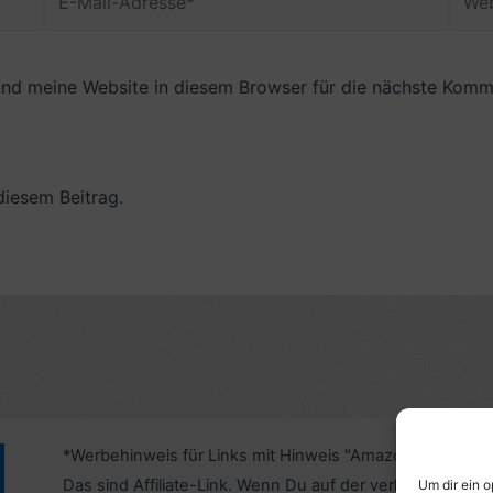
Mail-
Adresse*
nd meine Website in diesem Browser für die nächste Komme
diesem Beitrag.
*Werbehinweis für Links mit Hinweis "Amazon-Werbelink
Das sind Affiliate-Link. Wenn Du auf der verlinkten Websi
Um dir ein 