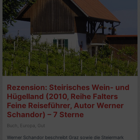
Liebens
lernen,
von
Werner
Schandor
(2005)
–
4
Sterne
Rezension: Steirisches Wein- und
Hügelland (2010, Reihe Falters
Feine Reiseführer, Autor Werner
Schandor) – 7 Sterne
Buch
,
Europa
,
Gut
Werner Schandor beschreibt Graz sowie die Steiermark