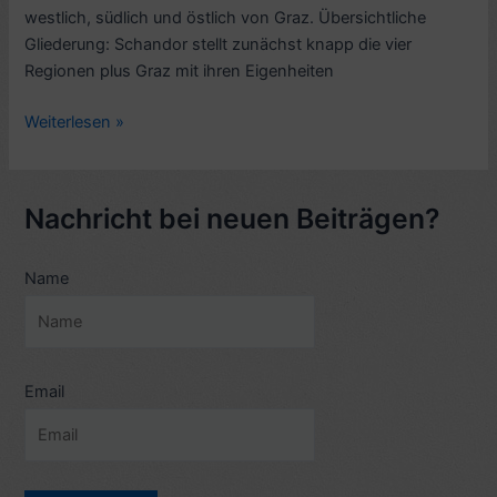
westlich, südlich und östlich von Graz. Übersichtliche
Gliederung: Schandor stellt zunächst knapp die vier
Regionen plus Graz mit ihren Eigenheiten
Rezension:
Weiterlesen »
Steirisches
Wein-
und
Nachricht bei neuen Beiträgen?
Hügelland
(2010,
Name
Reihe
Falters
Feine
Reiseführer,
Autor
Email
Werner
Schandor)
–
7