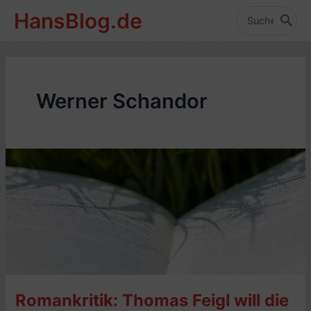
Zum
HansBlog.de
Inhalt
Search
for:
springen
Werner Schandor
Romankritik: Thomas Feigl will die