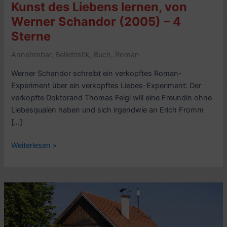
Kunst des Liebens lernen, von
Werner Schandor (2005) – 4
Sterne
Annehmbar
,
Belletristik
,
Buch
,
Roman
Werner Schandor schreibt ein verkopftes Roman-
Experiment über ein verkopftes Liebes-Experiment: Der
verkopfte Doktorand Thomas Feigl will eine Freundin ohne
Liebesqualen haben und sich irgendwie an Erich Fromm
[…]
Romankritik:
Weiterlesen »
Thomas
Feigl
will
die
Kunst
des