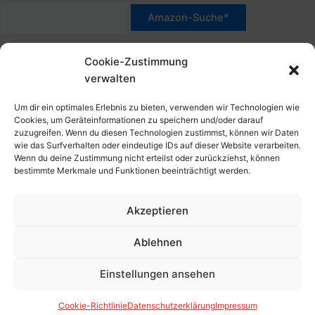
h
a
:
c
*Werbehinweis für Links mit Hinweis "Amazon-Werbelink(s)",
h
Cookie-Zustimmung
"Amazon-Suche" und/oder mit Sternchen (*): Das sind Affiliate-
:
verwalten
Link. Wenn Du auf der verlinkten Website etwas kaufst, erhalte
ich eine Provision. Du zahlst nur den normalen Preis - ohne
Um dir ein optimales Erlebnis zu bieten, verwenden wir Technologien wie
Aufschlag – und unterstützt diese Seite. Als Amazon-Partner
Cookies, um Geräteinformationen zu speichern und/oder darauf
zuzugreifen. Wenn du diesen Technologien zustimmst, können wir Daten
verdiene ich an qualifizierten Verkäufen. Dies gilt auch für
wie das Surfverhalten oder eindeutige IDs auf dieser Website verarbeiten.
Klicks/Tipps auf Produktbilder, die mit einer Händler-Seite wie
Wenn du deine Zustimmung nicht erteilst oder zurückziehst, können
Amazon verlinkt sind.
bestimmte Merkmale und Funktionen beeinträchtigt werden.
Akzeptieren
Impressum
Datenschutzerklärung
Ablehnen
Cookie-Richtlinie (EU)
Kontakt, Folgen & Über
Einstellungen ansehen
Copyright © 2026 HansBlog.de
Cookie-Richtlinie
Datenschutzerklärung
Impressum