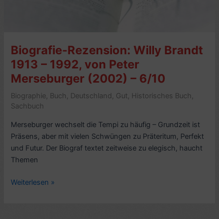
–
6/10
Biografie-Rezension: Willy Brandt
1913 – 1992, von Peter
Merseburger (2002) – 6/10
Biographie
,
Buch
,
Deutschland
,
Gut
,
Historisches Buch
,
Sachbuch
Merseburger wechselt die Tempi zu häufig – Grundzeit ist
Präsens, aber mit vielen Schwüngen zu Präteritum, Perfekt
und Futur. Der Biograf textet zeitweise zu elegisch, haucht
Themen
Biografie-
Weiterlesen »
Rezension:
Willy
Brandt