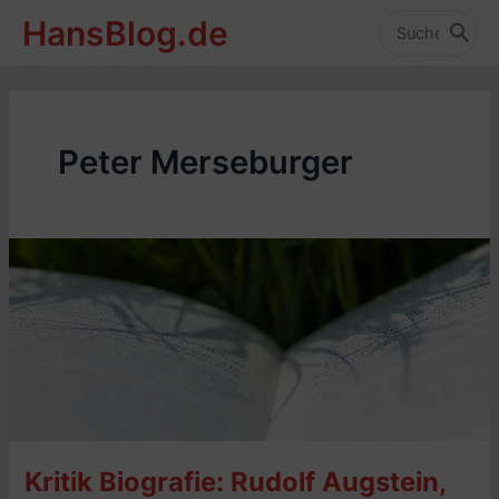
Zum
HansBlog.de
Inhalt
Search
for:
springen
Peter Merseburger
Kritik Biografie: Rudolf Augstein,