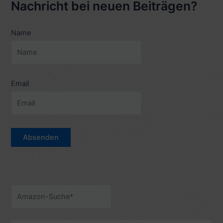
Nachricht bei neuen Beiträgen?
1913
–
Name
1992,
von
Peter
Merseburger
(2002)
Email
–
6/10