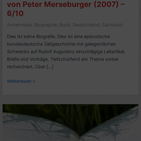
von Peter Merseburger (2007) –
6/10
Annehmbar
,
Biographie
,
Buch
,
Deutschland
,
Sachbuch
Dies ist keine Biografie. Dies ist eine episodische
bundesdeutsche Zeitgeschichte mit gelegentlichen
Schwenks auf Rudolf Augsteins einschlägige Leitartikel,
Briefe und Vorträge. Tiefschürfend am Thema vorbei
recherchiert. Über […]
Kritik
Weiterlesen »
Biografie:
Rudolf
Augstein,
von
Peter
Merseburger
(2007)