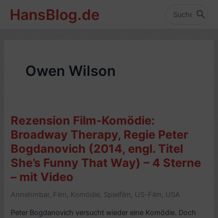
Zum
HansBlog.de
Inhalt
Search
for:
springen
Owen Wilson
Rezension Film-Komödie:
Broadway Therapy, Regie Peter
Bogdanovich (2014, engl. Titel
She’s Funny That Way) – 4 Sterne
– mit Video
Annehmbar
,
Film
,
Komödie
,
Spielfilm
,
US-Film
,
USA
Peter Bogdanovich versucht wieder eine Komödie. Doch