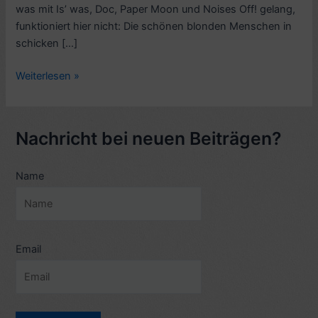
was mit Is’ was, Doc, Paper Moon und Noises Off! gelang,
funktioniert hier nicht: Die schönen blonden Menschen in
schicken […]
Rezension
Weiterlesen »
Film-
Komödie:
Broadway
Nachricht bei neuen Beiträgen?
Therapy,
Regie
Name
Peter
Bogdanovich
(2014,
engl.
Titel
Email
She’s
Funny
That
Way)