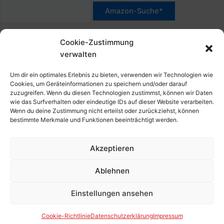
h
a
:
c
*Werbehinweis für Links mit Hinweis "Amazon-Werbelink(s)",
h
Cookie-Zustimmung
"Amazon-Suche" und/oder mit Sternchen (*): Das sind Affiliate-
:
verwalten
Link. Wenn Du auf der verlinkten Website etwas kaufst, erhalte
ich eine Provision. Du zahlst nur den normalen Preis - ohne
Um dir ein optimales Erlebnis zu bieten, verwenden wir Technologien wie
Aufschlag – und unterstützt diese Seite. Als Amazon-Partner
Cookies, um Geräteinformationen zu speichern und/oder darauf
zuzugreifen. Wenn du diesen Technologien zustimmst, können wir Daten
verdiene ich an qualifizierten Verkäufen. Dies gilt auch für
wie das Surfverhalten oder eindeutige IDs auf dieser Website verarbeiten.
Klicks/Tipps auf Produktbilder, die mit einer Händler-Seite wie
Wenn du deine Zustimmung nicht erteilst oder zurückziehst, können
Amazon verlinkt sind.
bestimmte Merkmale und Funktionen beeinträchtigt werden.
Akzeptieren
Impressum
Datenschutzerklärung
Ablehnen
Cookie-Richtlinie (EU)
Kontakt, Folgen & Über
Einstellungen ansehen
Copyright © 2026 HansBlog.de
Cookie-Richtlinie
Datenschutzerklärung
Impressum