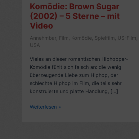
Komödie: Brown Sugar
(2002) – 5 Sterne – mit
Video
Annehmbar
,
Film
,
Komödie
,
Spielfilm
,
US-Film
,
USA
Vieles an dieser romantischen Hiphopper-
Komödie fühlt sich falsch an: die wenig
überzeugende Liebe zum Hiphop, der
schlechte Hiphop im Film, die teils sehr
konstruierte und platte Handlung, […]
Rezension
Weiterlesen »
Romantische
Komödie:
Brown
Sugar