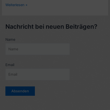
Mein
Weiterlesen »
Eindruck
vom
Kinofilm
Nachricht bei neuen Beiträgen?
My
Week
Name
with
Marilyn
(2011)
Email