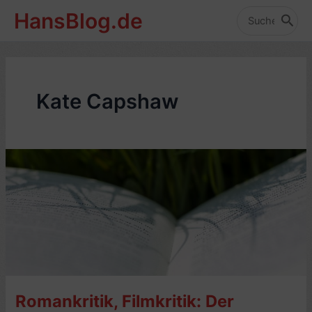
Zum
HansBlog.de
Inhalt
Search
for:
springen
Kate Capshaw
Romankritik, Filmkritik: Der