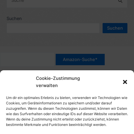
h
u
e
c
Suchen
n
h
n
Suchen
e
a
n
c
n
h
a
:
c
*Werbehinweis für Links mit Hinweis "Amazon-Werbelink(s)",
h
Cookie-Zustimmung
"Amazon-Suche" und/oder mit Sternchen (*): Das sind Affiliate-
:
verwalten
Link. Wenn Du auf der verlinkten Website etwas kaufst, erhalte
ich eine Provision. Du zahlst nur den normalen Preis - ohne
Um dir ein optimales Erlebnis zu bieten, verwenden wir Technologien wie
Aufschlag – und unterstützt diese Seite. Als Amazon-Partner
Cookies, um Geräteinformationen zu speichern und/oder darauf
zuzugreifen. Wenn du diesen Technologien zustimmst, können wir Daten
verdiene ich an qualifizierten Verkäufen. Dies gilt auch für
wie das Surfverhalten oder eindeutige IDs auf dieser Website verarbeiten.
Klicks/Tipps auf Produktbilder, die mit einer Händler-Seite wie
Wenn du deine Zustimmung nicht erteilst oder zurückziehst, können
Amazon verlinkt sind.
bestimmte Merkmale und Funktionen beeinträchtigt werden.