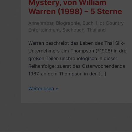
Mystery, von William
Warren (1998) – 5 Sterne
Annehmbar
,
Biographie
,
Buch
,
Hot Country
Entertainment
,
Sachbuch
,
Thailand
Warren beschreibt das Leben des Thai Silk-
Unternehmers Jim Thompson (*1906) in drei
großen Teilen unchronologisch in dieser
Reihenfolge: zuerst das Osterwochendende
1967, an dem Thompson in den […]
Rezension
Weiterlesen »
Biografie:
Jim
Thompson,
The
Unsolved