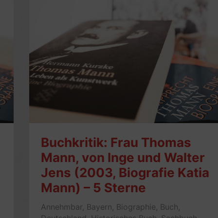
Buchkritik: Frau Thomas
Mann, von Inge und Walter
Jens (2003, Biografie Katia
Mann) – 5 Sterne
Annehmbar
,
Bayern
,
Biographie
,
Buch
,