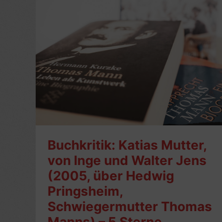
Buchkritik: Katias Mutter,
von Inge und Walter Jens
(2005, über Hedwig
Pringsheim,
Schwiegermutter Thomas
Manns) – 5 Sterne