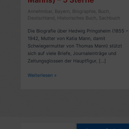
Annehmbar
,
Bayern
,
Biographie
,
Buch
,
Deutschland
,
Historisches Buch
,
Sachbuch
Die Biografie über Hedwig Pringsheim (1855 –
1942, Mutter von Katia Mann, damit
Schwiegermutter von Thomas Mann) stützt
sich auf viele Briefe, Journaleinträge und
Zeitungsglossen der Hauptfigur, […]
Buchkritik:
Weiterlesen »
Katias
Mutter,
von
Inge
und
Walter
Jens