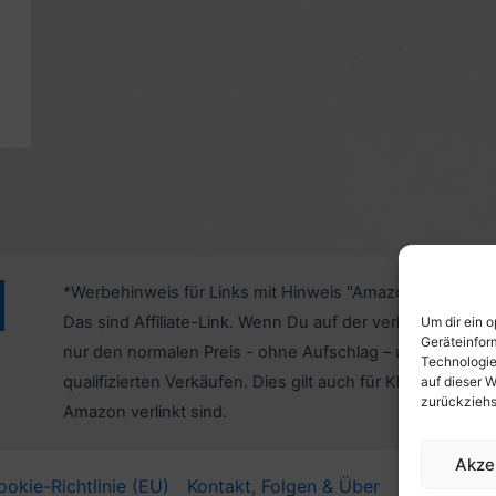
*Werbehinweis für Links mit Hinweis "Amazon-Werbelink
Das sind Affiliate-Link. Wenn Du auf der verlinkten Websi
Um dir ein 
Geräteinfor
nur den normalen Preis - ohne Aufschlag – und unterstü
Technologie
qualifizierten Verkäufen. Dies gilt auch für Klicks/Tipps a
auf dieser W
zurückziehs
Amazon verlinkt sind.
Akze
ookie-Richtlinie (EU)
Kontakt, Folgen & Über