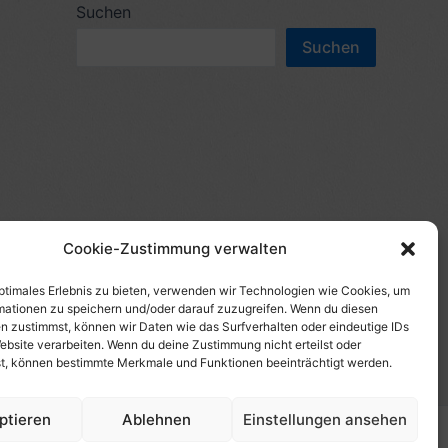
c
Suchen
n
h
Suchen
n
e
a
n
c
n
h
a
:
c
h
Cookie-Zustimmung verwalten
:
(s)", "Amazon-Suche" und/oder mit Sternchen (*):
te etwas kaufst, erhalte ich eine Provision. Du zahlst
optimales Erlebnis zu bieten, verwenden wir Technologien wie Cookies, um
mationen zu speichern und/oder darauf zuzugreifen. Wenn du diesen
tzt diese Seite. Als Amazon-Partner verdiene ich an
n zustimmst, können wir Daten wie das Surfverhalten oder eindeutige IDs
uf Produktbilder, die mit einer Händler-Seite wie
ebsite verarbeiten. Wenn du deine Zustimmung nicht erteilst oder
t, können bestimmte Merkmale und Funktionen beeinträchtigt werden.
ptieren
Ablehnen
Einstellungen ansehen
Copyright © 2026 HansBlog.de