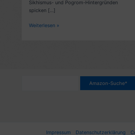
Sikhismus- und Pogrom-Hintergründen
spicken […]
Kritik
Weiterlesen »
Kurzgeschichten:
We
Move,
von
Gurnaik
Johal
(2022)
–
4/10
Sterne
Impressum
Datenschutzerklärung
C