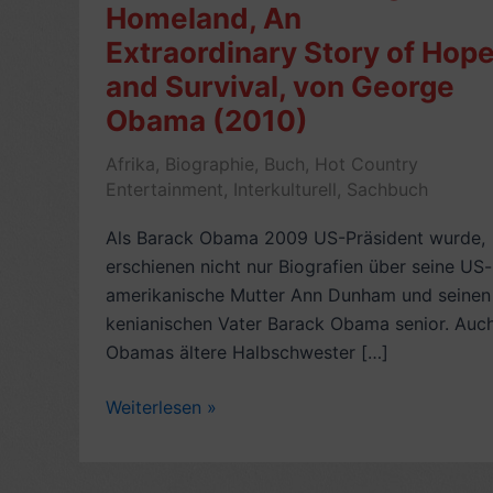
Homeland, An
Extraordinary Story of Hop
and Survival, von George
Obama (2010)
Afrika
,
Biographie
,
Buch
,
Hot Country
Entertainment
,
Interkulturell
,
Sachbuch
Als Barack Obama 2009 US-Präsident wurde,
erschienen nicht nur Biografien über seine US-
amerikanische Mutter Ann Dunham und seinen
kenianischen Vater Barack Obama senior. Auc
Obamas ältere Halbschwester […]
Kritiken
Weiterlesen »
zur
Autobiografie:
Homeland,