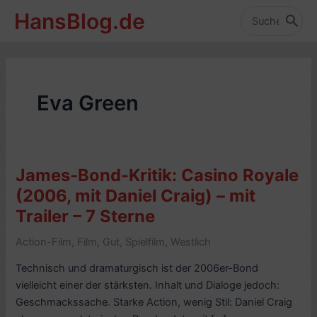
Zum
HansBlog.de
Inhalt
Search
for:
springen
Eva Green
James-Bond-Kritik: Casino Royale
(2006, mit Daniel Craig) – mit
Trailer – 7 Sterne
Action-Film
,
Film
,
Gut
,
Spielfilm
,
Westlich
Technisch und dramaturgisch ist der 2006er-Bond
vielleicht einer der stärksten. Inhalt und Dialoge jedoch:
Geschmackssache. Starke Action, wenig Stil: Daniel Craig