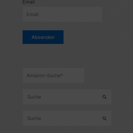
Email
S
u
c
S
h
u
e