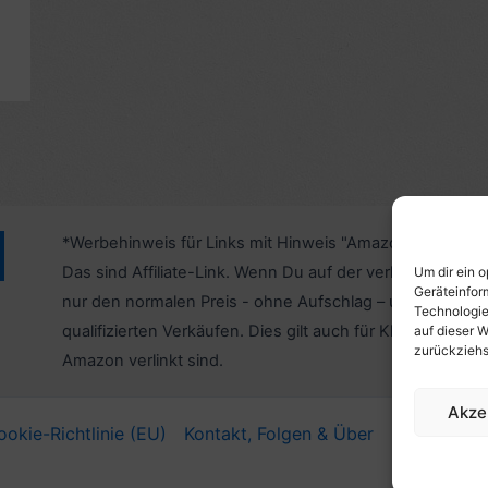
*Werbehinweis für Links mit Hinweis "Amazon-Werbelink
Das sind Affiliate-Link. Wenn Du auf der verlinkten Websi
Um dir ein 
Geräteinfor
nur den normalen Preis - ohne Aufschlag – und unterstü
Technologie
qualifizierten Verkäufen. Dies gilt auch für Klicks/Tipps a
auf dieser W
zurückziehs
Amazon verlinkt sind.
Akze
ookie-Richtlinie (EU)
Kontakt, Folgen & Über