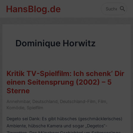
Zum
HansBlog.de
Inhalt
Search
for:
springen
Dominique Horwitz
Kritik TV-Spielfilm: Ich schenk‘ Dir
einen Seitensprung (2002) – 5
Sterne
Annehmbar
,
Deutschland
,
Deutschland-Film
,
Film
,
Komödie
,
Spielfilm
Degeto sei Dank: Es gibt hübsches (geschmäcklerisches)
Ambiente, hübsche Kamera und sogar „Degetos“-