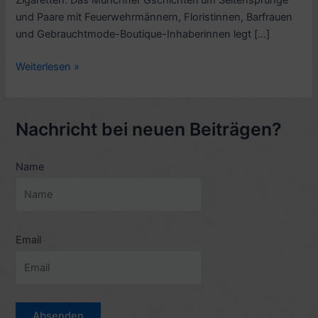
Zigaretten. Das Münchner Gschichterl um Seitensprünge
und Paare mit Feuerwehrmännern, Floristinnen, Barfrauen
und Gebrauchtmode-Boutique-Inhaberinnen legt […]
Kritik
Weiterlesen »
TV-
Spielfilm:
Ich
Nachricht bei neuen Beiträgen?
schenk‘
Dir
Name
einen
Seitensprung
(2002)
–
5
Email
Sterne