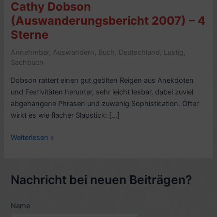
Cathy Dobson
(Auswanderungsbericht 2007) – 4
Sterne
Annehmbar
,
Auswandern
,
Buch
,
Deutschland
,
Lustig
,
Sachbuch
Dobson rattert einen gut geölten Reigen aus Anekdoten
und Festivitäten herunter, sehr leicht lesbar, dabei zuviel
abgehangene Phrasen und zuwenig Sophistication. Öfter
wirkt es wie flacher Slapstick: […]
Rezension:
Weiterlesen »
Planet
Germany,
von
Nachricht bei neuen Beiträgen?
Cathy
Dobson
Name
(Auswanderungsbericht