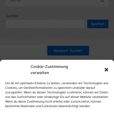
h
u
e
c
Suchen
n
h
n
Suchen
e
a
n
c
n
h
a
:
c
*Werbehinweis für Links mit Hinweis "Amazon-Werbelink(s)",
h
Cookie-Zustimmung
"Amazon-Suche" und/oder mit Sternchen (*): Das sind Affiliate-
:
verwalten
Link. Wenn Du auf der verlinkten Website etwas kaufst, erhalte
ich eine Provision. Du zahlst nur den normalen Preis - ohne
Um dir ein optimales Erlebnis zu bieten, verwenden wir Technologien wie
Aufschlag – und unterstützt diese Seite. Als Amazon-Partner
Cookies, um Geräteinformationen zu speichern und/oder darauf
zuzugreifen. Wenn du diesen Technologien zustimmst, können wir Daten
verdiene ich an qualifizierten Verkäufen. Dies gilt auch für
wie das Surfverhalten oder eindeutige IDs auf dieser Website verarbeiten.
Klicks/Tipps auf Produktbilder, die mit einer Händler-Seite wie
Wenn du deine Zustimmung nicht erteilst oder zurückziehst, können
Amazon verlinkt sind.
bestimmte Merkmale und Funktionen beeinträchtigt werden.