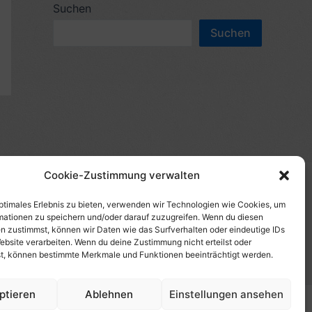
c
Suchen
n
h
Suchen
n
e
a
n
c
n
h
a
:
c
h
Cookie-Zustimmung verwalten
:
(s)", "Amazon-Suche" und/oder mit Sternchen (*):
te etwas kaufst, erhalte ich eine Provision. Du zahlst
optimales Erlebnis zu bieten, verwenden wir Technologien wie Cookies, um
mationen zu speichern und/oder darauf zuzugreifen. Wenn du diesen
tzt diese Seite. Als Amazon-Partner verdiene ich an
n zustimmst, können wir Daten wie das Surfverhalten oder eindeutige IDs
uf Produktbilder, die mit einer Händler-Seite wie
ebsite verarbeiten. Wenn du deine Zustimmung nicht erteilst oder
t, können bestimmte Merkmale und Funktionen beeinträchtigt werden.
ptieren
Ablehnen
Einstellungen ansehen
Copyright © 2026 HansBlog.de