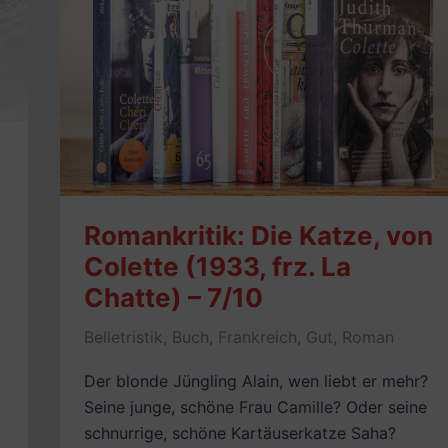
Romankritik: Die Katze, von
Colette (1933, frz. La
Chatte) – 7/10
Belletristik
,
Buch
,
Frankreich
,
Gut
,
Roman
Der blonde Jüngling Alain, wen liebt er mehr?
Seine junge, schöne Frau Camille? Oder seine
schnurrige, schöne Kartäuserkatze Saha?