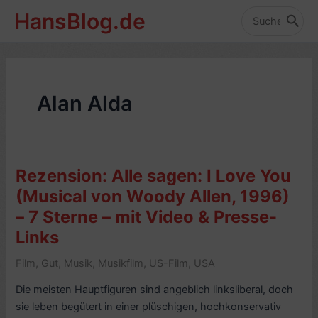
Zum
HansBlog.de
Inhalt
Search
for:
springen
Alan Alda
Rezension: Alle sagen: I Love You
(Musical von Woody Allen, 1996)
– 7 Sterne – mit Video & Presse-
Links
Film
,
Gut
,
Musik
,
Musikfilm
,
US-Film
,
USA
Die meisten Hauptfiguren sind angeblich linksliberal, doch
sie leben begütert in einer plüschigen, hochkonservativ