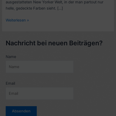
ausgestatteten New Yorker Welt, in der man partout nur
helle, gedeckte Farben sieht. […]
Rezension:
Weiterlesen »
Alle
sagen:
I
Nachricht bei neuen Beiträgen?
Love
You
Name
(Musical
von
Woody
Allen,
1996)
Email
–
7
Sterne
–
mit