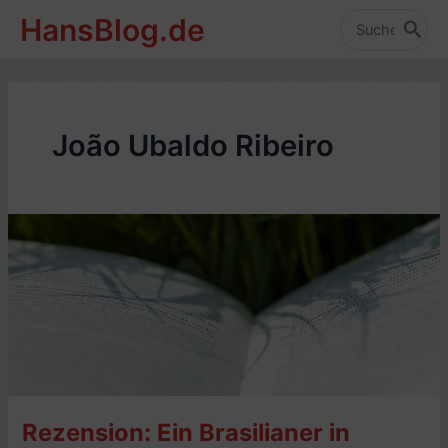
Zum
HansBlog.de
Inhalt
Search
for:
springen
João Ubaldo Ribeiro
Rezension: Ein Brasilianer in