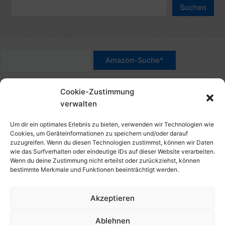
n
Suchen
e
a
n
c
n
h
a
:
c
*Werbehinweis für Links mit Hinweis "Amazon-Werbelink(s)",
h
Cookie-Zustimmung
"Amazon-Suche" und/oder mit Sternchen (*): Das sind Affiliate-
:
verwalten
Link. Wenn Du auf der verlinkten Website etwas kaufst, erhalte
ich eine Provision. Du zahlst nur den normalen Preis - ohne
Um dir ein optimales Erlebnis zu bieten, verwenden wir Technologien wie
Aufschlag – und unterstützt diese Seite. Als Amazon-Partner
Cookies, um Geräteinformationen zu speichern und/oder darauf
zuzugreifen. Wenn du diesen Technologien zustimmst, können wir Daten
verdiene ich an qualifizierten Verkäufen. Dies gilt auch für
wie das Surfverhalten oder eindeutige IDs auf dieser Website verarbeiten.
Klicks/Tipps auf Produktbilder, die mit einer Händler-Seite wie
Wenn du deine Zustimmung nicht erteilst oder zurückziehst, können
Amazon verlinkt sind.
bestimmte Merkmale und Funktionen beeinträchtigt werden.
Akzeptieren
Impressum
Datenschutzerklärung
Ablehnen