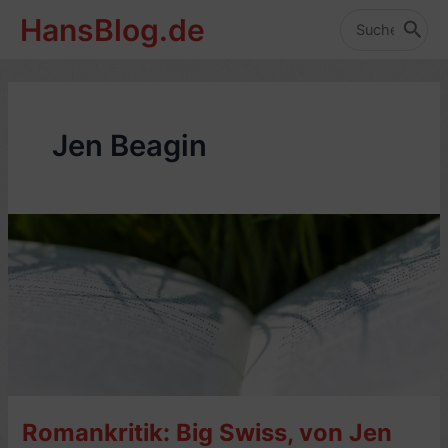
Zum
HansBlog.de
Inhalt
Search
for:
springen
Jen Beagin
Romankritik: Big Swiss, von Jen