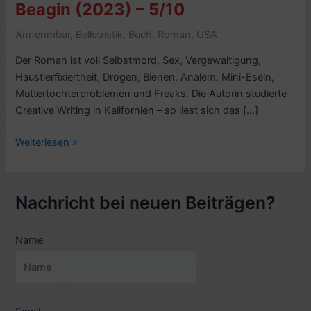
Beagin (2023) – 5/10
Annehmbar
,
Belletristik
,
Buch
,
Roman
,
USA
Der Roman ist voll Selbstmord, Sex, Vergewaltigung,
Haustierfixiertheit, Drogen, Bienen, Analem, Mini-Eseln,
Muttertochterproblemen und Freaks. Die Autorin studierte
Creative Writing in Kalifornien – so liest sich das […]
Romankritik:
Weiterlesen »
Big
Swiss,
von
Nachricht bei neuen Beiträgen?
Jen
Beagin
Name
(2023)
–
5/10