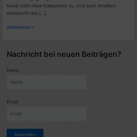
Musik sülzt diese Edelszenen zu. Und auch inhaltlich
enttäuscht das […]
Kritik
Weiterlesen »
Cousteau-
Biopic:
Jacques,
Nachricht bei neuen Beiträgen?
Entdecker
der
Name
Ozeane
(2016)
–
6
Sterne
Email
–
mit
Video